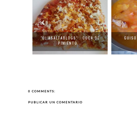
 : COCA DE
GUISO DE ATÚN Y PULPO
FI
..
0 COMMENTS:
PUBLICAR UN COMENTARIO