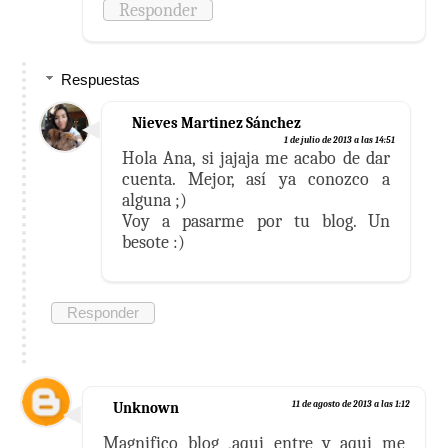
Responder
Respuestas
Nieves Martinez Sánchez
1 de julio de 2013 a las 14:51
Hola Ana, si jajaja me acabo de dar
cuenta. Mejor, así ya conozco a
alguna ;)
Voy a pasarme por tu blog. Un
besote :)
Responder
Unknown
11 de agosto de 2013 a las 1:12
Magnifico blog ,aqui entre y aqui me