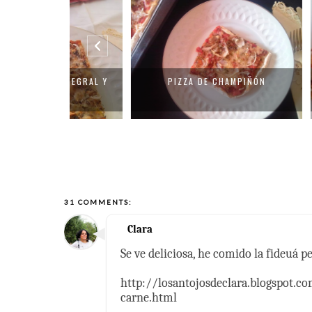
INTEGRAL Y
PIZZA DE CHAMPIÑÓN
"EL ASA
.
31 COMMENTS:
Clara
Se ve deliciosa, he comido la fideuá p
http://losantojosdeclara.blogspot.c
carne.html