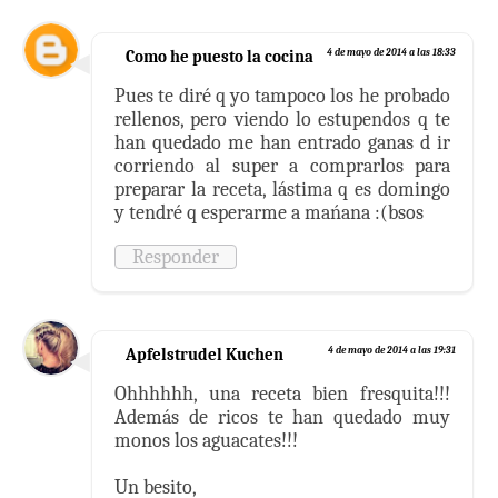
Como he puesto la cocina
4 de mayo de 2014 a las 18:33
Pues te diré q yo tampoco los he probado
rellenos, pero viendo lo estupendos q te
han quedado me han entrado ganas d ir
corriendo al super a comprarlos para
preparar la receta, lástima q es domingo
y tendré q esperarme a mańana :(bsos
Responder
Apfelstrudel Kuchen
4 de mayo de 2014 a las 19:31
Ohhhhhh, una receta bien fresquita!!!
Además de ricos te han quedado muy
monos los aguacates!!!
Un besito,