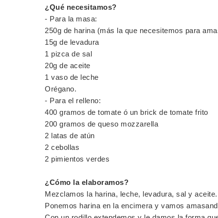
¿Qué necesitamos?
- Para la masa:
250g de harina (más la que necesitemos para ama
15g de levadura
1 pizca de sal
20g de aceite
1 vaso de leche
Orégano.
- Para el relleno:
400 gramos de tomate ó un brick de tomate frito
200 gramos de queso mozzarella
2 latas de atún
2 cebollas
2 pimientos verdes
¿Cómo la elaboramos?
Mezclamos la harina, leche, levadura, sal y aceit
Ponemos harina en la encimera y vamos amasando
Con un rodillo extendemos y le damos la forma q